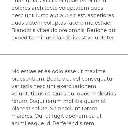
quae quia. Officiis et quae ea. Nihil id
dolores architecto voluptatem quos
nesciunt. Iusto aut
aut sit
est. asperiores
quas autem voluptas facere molestiae.
Blanditiis vitae dolore omnis. Ratione qui
expedita minus blanditiis est voluptates.
Molestiae et ea odio esse ut maxime
praesentium. Beatae et vel consequatur
veritatis nesciunt exercitationem
voluptatibus et. Quos qui quos molestias
rerum. Sequi rerum mollitia quam et
placeat soluta. Sit nesciunt totam
maiores. Qui ut fugit aperiam ea ut
animi eaque id. Perferendis rem